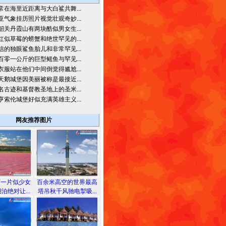
常在海里近距离与大白鲨共舞...
亚气象挂历照片视觉壮观奇妙...
韶关丹霞山有两块酷似男女生...
红似草莓的螃蟹和绝世罕见的...
信的独眼鲨鱼胎儿和非常罕见...
百零一公斤的巨型鳐鱼与罕见...
衣服站在他们中间倒觉得尴尬...
天鹅城堡因美丽被称是最接近...
名古迹和基督教圣地上的圣米...
亨索伦城堡好似充满英雄主义...
网友推荐图片
下一片似少女
百余米高空的世界最高
泊绝对让...
塔吊秋千风驰电掣吸...