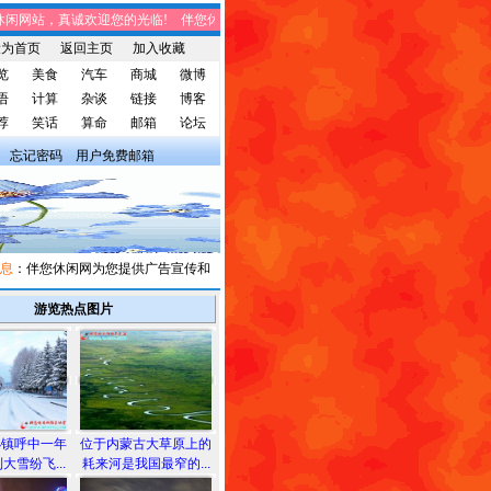
网站，真诚欢迎您的光临! 伴您休闲网站，将免费给您带来趣味时事、笑话集锦、
设为首页
返回主页
加入收藏
览
美食
汽车
商城
微博
语
计算
杂谈
链接
博客
荐
笑话
算命
邮箱
论坛
忘记密码
用户免费邮箱
：伴您休闲网为您提供广告宣传和信息发布，有需求者请与我们联系。
游览热点图片
小镇呼中一年
位于内蒙古大草原上的
大雪纷飞...
耗来河是我国最窄的...