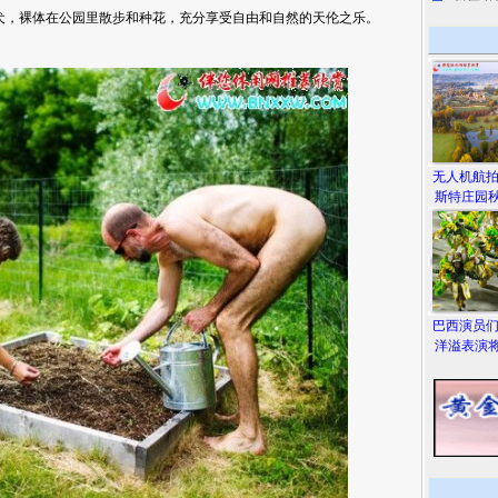
，裸体在公园里散步和种花，充分享受自由和自然的天伦之乐。
无人机航
斯特庄园秋
巴西演员
洋溢表演将