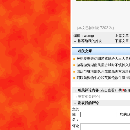
（本文已被浏览 7202 次）
编辑：
wsmgr
上篇文章
→ 推荐给我的好友
下篇文章
→ 相关文章
炎热夏季去伊朗游览能给人出人意料的
游客游览湖南凤凰古城时不慎掉入沱江
国庆节驻港部队开放昂船洲军营给市民
阿联酋购物中心和英国伦敦牛津街是游
→
相关评论内容
(点击查看)
共
0
条
（没有相关评论）
→
发表我的评论
您的
姓
您的Em
名：
评论