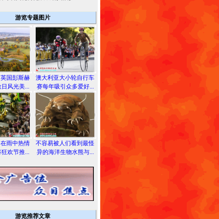
游览专题图片
拍英国彭斯赫
澳大利亚大小轮自行车
日风光美...
赛每年吸引众多爱好...
们在雨中热情
不容易被人们看到最怪
狂欢节推...
异的海洋生物水熊与...
游览推荐文章