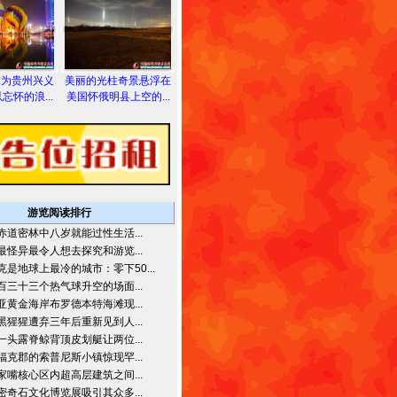
球为贵州兴义
美丽的光柱奇景悬浮在
忘怀的浪...
美国怀俄明县上空的...
游览阅读排行
赤道密林中八岁就能过性生活...
最怪异最令人想去探究和游览...
克是地球上最冷的城市：零下50...
百三十三个热气球升空的场面...
亚黄金海岸布罗德本特海滩现...
黑猩猩遭弃三年后重新见到人...
一头露脊鲸背顶皮划艇让两位...
福克郡的索普尼斯小镇惊现罕...
家嘴核心区内超高层建筑之间...
密奇石文化博览展吸引其众多...