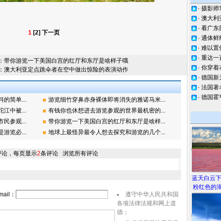
·
摄影师
·
澳大利
·
看广东
1
[2]
下一页
·
通体鲜
·
难以置
·
重达一
：
带你游览一下美国白宫的红厅和东厅是啥样子哦
·
你穿着
：
澳大利亚定点跳伞者在空中做出惊险的表演动作
·
德国新
·
法国著
·
德国霍
简单...
游览细竹穿鼻赤身裸体即将消失的雅诺马米...
中被...
有钱你也休想进去游览参观的世界最机密的...
参观...
带你游览一下美国白宫的红厅和东厅是啥样...
览必...
地球上最怪异最令人想去探究和游览的几个...
评论，每页显示
2
条评论
浏览所有评论
蓝天白云
粉红色的湖
ail：
遵守中华人民共和国
各项法律法规和网上道
德；