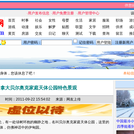
伴您休闲
·用户发布信息
·用户免费注册
·用户管理中心
首页
时事
社会
女性
母婴
生活
家居
服装
职场
游
游戏
动漫
娱乐
解梦
贴图
联盟
文学
招聘
供求
成
黄页
房源
交友
日记
聊天
测试
下载
查询
留言
推
用户密码：
记住密码
注册新用户
身体，您该休息了吧！
本站信息
加拿大贝尔奥克家庭天体公园特色景观
间：2011-09-22 15:54:02 来源：网友上传
中国最冷
，有一处绿树环抱的幽静之地，名叫贝尔奥克家庭天体公园，这里的
四季能看到
体，仿佛神话中的伊甸园。