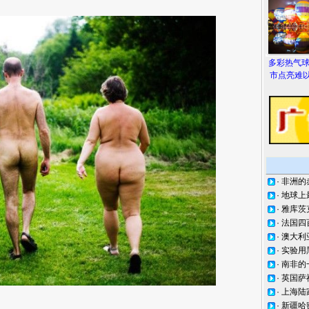
多彩热气
市点亮难以
·
非洲的
·
地球上
·
雅库茨
·
法国四
·
澳大利
·
实验用
·
南非的
·
英国萨
·
上海陆
·
新疆哈