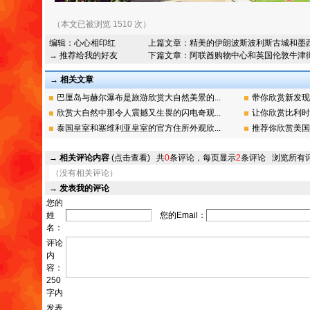
（本文已被浏览 1510 次）
编辑：
心心相印红
上篇文章：
精美的伊朗波斯波利斯古城和墨
→ 推荐给我的好友
下篇文章：
阿联酋购物中心和英国伦敦牛津
→ 相关文章
巴厘岛与赫尔瀑布是旅游欣赏大自然美景的...
带你欣赏新发现
欣赏大自然中那令人震撼又生畏的闪电奇观...
让你欣赏比利时
泰国皇室和塞维利亚皇室的官方住所外观欣...
推荐你欣赏美国
→
相关评论内容
(点击查看)
共
0
条评论，每页显示
2
条评论
浏览所有
（没有相关评论）
→
发表我的评论
您的
姓
您的Email：
名：
评论
内
容：
250
字内
发表