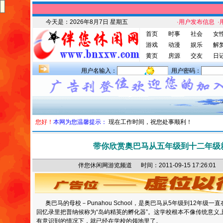
今天是：
2026年8月7日 星期五
·用户发布信息
·
首页
时事
社会
女
游戏
动漫
娱乐
解
黄页
房源
交友
日
用户名输入：
用户密码：
您好！
本网为您温馨提示：
现在工作时间，祝您处事顺利！
带你欣赏奥巴马从五年级到十二年级
伴您休闲网游览频道 时间：2011-09-15 17:26
奥巴马的母校－Punahou School，是奥巴马从5年级到12年级
回忆录里把普纳候称为“岛屿精英的孵化器”。这学校根本不像传统意义
有意识到的情况下，就已经在学校的领地里了。