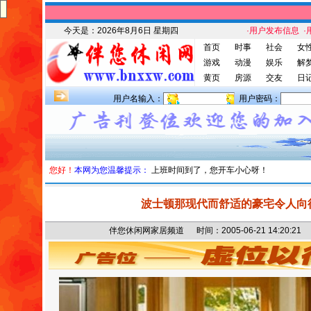
今天是：
2026年8月6日 星期四
·用户发布信息
·
首页
时事
社会
女
游戏
动漫
娱乐
解
黄页
房源
交友
日
用户名输入：
用户密码：
您好！
本网为您温馨提示：
上班时间到了，您开车小心呀！
波士顿那现代而舒适的豪宅令人向
伴您休闲网家居频道 时间：2005-06-21 14:20