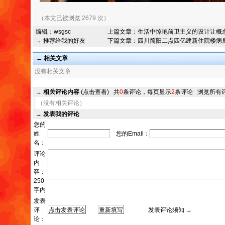
（本文已被浏览 2679 次）
编辑：
wsgsc
上篇文章：
生活中惊艳前卫主义的设计让概
→ 推荐给我的好友
下篇文章：
四川简阳二点四亿建新住院楼病
→ 相关文章
没有相关文章
→
相关评论内容
(点击查看)
共
0
条评论，每页显示
2
条评论
浏览所有
（没有相关评论）
→
发表我的评论
您的
姓
您的Email：
名：
评论
内
容：
250
字内
发表
评
发表评论须知 →
论：