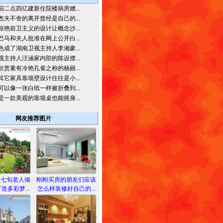
阳二点四亿建新住院楼病房媲...
杰夫不舍的离开曾经是自己的...
惊艳前卫主义的设计让概念沙...
巴马和夫人批准在网上公开白...
色成了湖南卫视主持人李湘豪...
视主持人汪涵家内部的陈设摆...
欣赏素有冷艳孔雀之称的杨丽...
其它家具靠墙壁设计往往是小...
可以像一张白纸一样被折叠到...
是一款美观的靠墙桌也能摇身...
网友推荐图片
兰七旬老人倾
刚刚买房的朋友们应该
造多彩梦...
怎么样装修好自己的...