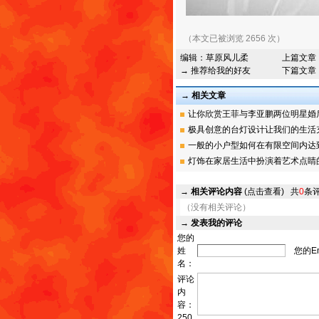
（本文已被浏览 2656 次）
编辑：
草原风儿柔
上篇文章
→ 推荐给我的好友
下篇文章
→ 相关文章
让你欣赏王菲与李亚鹏两位明星婚后生
极具创意的台灯设计让我们的生活充满
一般的小户型如何在有限空间内达到舒
灯饰在家居生活中扮演着艺术点睛
→
相关评论内容
(点击查看)
共
0
条
（没有相关评论）
→
发表我的评论
您的
姓
您的Em
名：
评论
内
容：
250