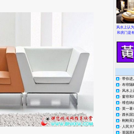
风水上认
和房门是有
·
带你进
·
布帘隔
·
风水上
·
窗帘和
·
维也纳
·
英一著
·
酋长国
·
刚刚买
·
人民大
·
英国苏