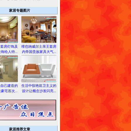
家居专题图片
殿套房灯饰及
维也纳威尔士亲王套房
饰给人特...
内帝国贵族家具大气...
为自己建造的
生活中惊艳前卫主义的
豪宅首次...
设计让概念沙发闪亮...
家居推荐文章