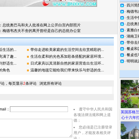
·
四川简
·
梅德韦
·
生活中
·
总统奥
：
总统奥巴马和夫人批准在网上公开白宫内部照片
·
素雅白
：
梅德韦杰夫不舍的离开曾经是自己的总统办公室
·
湖南卫
·
带你去
·
餐桌和
活的...
带你走进欧美家庭的生活空间去欣赏精彩的...
·
餐桌也
了趣...
生活在柔和的光色系加彩条搭配的家居环境...
·
明明就
适生...
日式家具以其清新自然的家居营造出生活环...
的角色
温馨的地毯它能给我们带来快乐与舒适的生...
评论，每页显示
2
条评论
浏览所有评论
ail：
遵守中华人民共和国
英国苏格
各项法律法规和网上道
心十六年打
德；
您必须是已注册登录
用户，才能发表相关评
论；