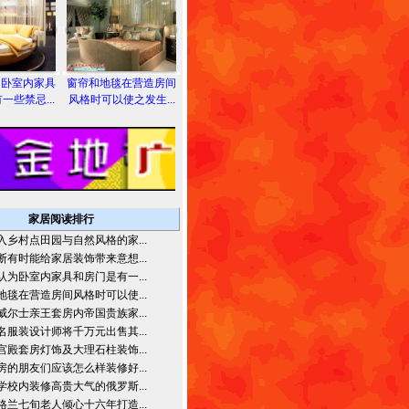
为卧室内家具
窗帘和地毯在营造房间
一些禁忌...
风格时可以使之发生...
家居阅读排行
入乡村点田园与自然风格的家...
断有时能给家居装饰带来意想...
认为卧室内家具和房门是有一...
地毯在营造房间风格时可以使...
威尔士亲王套房内帝国贵族家...
名服装设计师将千万元出售其...
宫殿套房灯饰及大理石柱装饰...
房的朋友们应该怎么样装修好...
学校内装修高贵大气的俄罗斯...
格兰七旬老人倾心十六年打造...