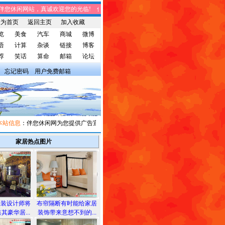
您休闲网站，真诚欢迎您的光临! 伴您休闲网站，将免费给您带来趣味时事、笑话集
设为首页
返回主页
加入收藏
览
美食
汽车
商城
微博
语
计算
杂谈
链接
博客
荐
笑话
算命
邮箱
论坛
忘记密码
用户免费邮箱
信息
：伴您休闲网为您提供广告宣传和信息发布，有需求者请与我们联系。
家居热点图片
服装设计师将
布帘隔断有时能给家居
其豪华居...
装饰带来意想不到的...