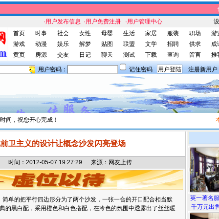
伴
·用户发布信息
·用户免费注册
·用户管理中心
首页
时事
社会
女性
母婴
生活
家居
服装
职场
游
游戏
动漫
娱乐
解梦
贴图
联盟
文学
招聘
供求
成
黄页
房源
交友
日记
聊天
测试
下载
查询
留言
推
用户密码：
记住密码
注册新用户
时间，祝您开心完成！
本站
艳前卫主义的设计让概念沙发闪亮登场
间：2012-05-07 19:27:29 来源：网友上传
英一著名
简单的把平行四边形分为了两个沙发，一张一合的开口配合相当默
千万元出售
典的黑白配，采用橙色和白色搭配，在冷色的氛围中透露出了丝丝暖