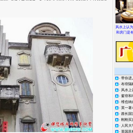
风水上认
和房门是有
·
带你进
·
布帘隔
·
风水上
·
窗帘和
·
维也纳
·
英一著
·
酋长国
·
刚刚买
·
人民大
·
英国苏