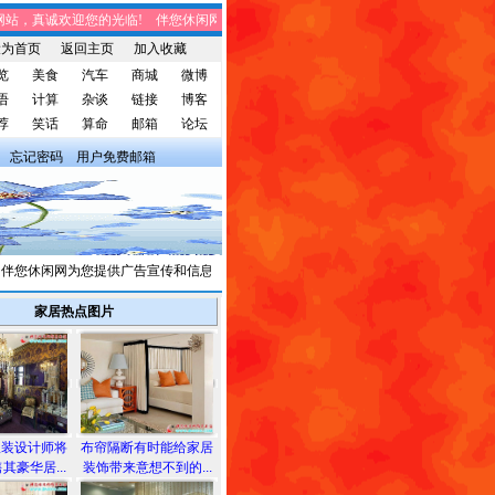
，真诚欢迎您的光临! 伴您休闲网站，将免费给您带来趣味时事、笑话集锦、家庭
设为首页
返回主页
加入收藏
览
美食
汽车
商城
微博
语
计算
杂谈
链接
博客
荐
笑话
算命
邮箱
论坛
忘记密码
用户免费邮箱
您休闲网为您提供广告宣传和信息发布，有需求者请与我们联系。
家居热点图片
服装设计师将
布帘隔断有时能给家居
其豪华居...
装饰带来意想不到的...