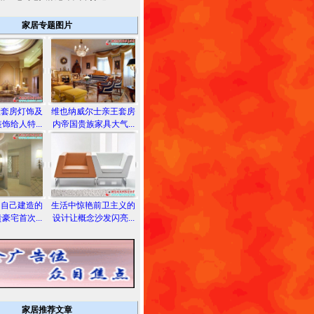
家居专题图片
殿套房灯饰及
维也纳威尔士亲王套房
饰给人特...
内帝国贵族家具大气...
为自己建造的
生活中惊艳前卫主义的
豪宅首次...
设计让概念沙发闪亮...
家居推荐文章