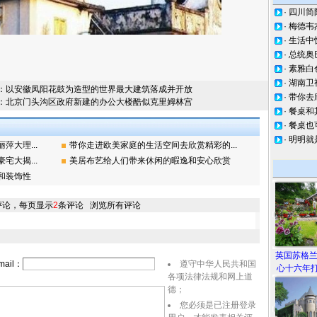
·
四川简
·
梅德韦
·
生活中
·
总统奥
·
素雅白
·
湖南卫
：
以安徽凤阳花鼓为造型的世界最大建筑落成并开放
·
带你去
：
北京门头沟区政府新建的办公大楼酷似克里姆林宫
·
餐桌和
·
餐桌也
·
明明就
大理...
带你走进欧美家庭的生活空间去欣赏精彩的...
大揭...
美居布艺给人们带来休闲的暇逸和安心欣赏
和装饰性
评论，每页显示
2
条评论
浏览所有评论
英国苏格
ail：
遵守中华人民共和国
心十六年打
各项法律法规和网上道
德；
您必须是已注册登录