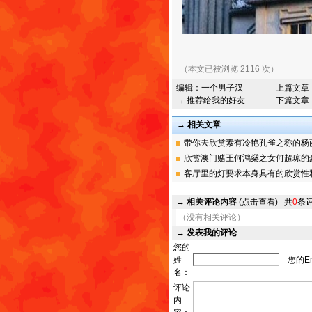
（本文已被浏览 2116 次）
编辑：
一个男子汉
上篇文章
→ 推荐给我的好友
下篇文章
→ 相关文章
带你去欣赏素有冷艳孔雀之称的杨丽萍
欣赏澳门赌王何鸿燊之女何超琼的豪宅
客厅里的灯要求本身具有的欣赏性
→
相关评论内容
(点击查看)
共
0
条
（没有相关评论）
→
发表我的评论
您的
姓
您的Em
名：
评论
内