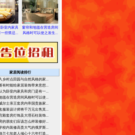
为卧室内家具
窗帘和地毯在营造房间
一些禁忌...
风格时可以使之发生...
家居阅读排行
入乡村点田园与自然风格的家...
断有时能给家居装饰带来意想...
认为卧室内家具和房门是有一...
地毯在营造房间风格时可以使...
威尔士亲王套房内帝国贵族家...
名服装设计师将千万元出售其...
宫殿套房灯饰及大理石柱装饰...
房的朋友们应该怎么样装修好...
学校内装修高贵大气的俄罗斯...
格兰七旬老人倾心十六年打造...