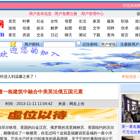
伴您休闲网站
·用户发布信息
·用户免费注册
·用户管理中心
首页
时事
社会
女性
母婴
生活
家居
服装
职场
游
游戏
动漫
娱乐
解梦
贴图
联盟
文学
招聘
供求
成
黄页
房源
交友
日记
聊天
测试
下载
查询
留言
推
用户密码：
记住密码
注册新用户
经进入到温馨之夜了！
本站信息
：伴
建一栋建筑中融合中美英法俄五国元素
间：2013-11-11 11:04:42 来源：网友上传
英一著名
菲尔铁塔、英国的白金汉宫、俄罗斯的克里姆林宫、美国纽约的沃尔
千万元出售
，都微缩在了一栋楼里，你见过吗？这就是福建诏安县城的一座小洋
屋顶。它迄今已经走过80多年的风风雨雨，关于它的往事和传说让它