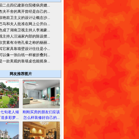
阳二点四亿建新住院楼病房媲...
杰夫不舍的离开曾经是自己的...
惊艳前卫主义的设计让概念沙...
巴马和夫人批准在网上公开白...
色成了湖南卫视主持人李湘豪...
视主持人汪涵家内部的陈设摆...
欣赏素有冷艳孔雀之称的杨丽...
其它家具靠墙壁设计往往是小...
可以像一张白纸一样被折叠到...
是一款美观的靠墙桌也能摇身...
网友推荐图片
兰七旬老人倾
刚刚买房的朋友们应该
造多彩梦...
怎么样装修好自己的...