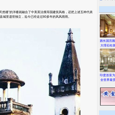
然楼”的洋楼就融合了中美英法俄等国建筑风格，还把上述五种代表
县城里遗世独立，迄今已经走过80多年的风风雨雨。
酋长国宫
大理石柱装
印度首富
全世界最贵