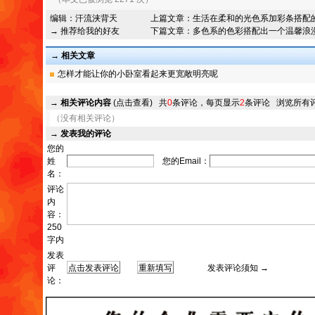
编辑：
汗流浃背天
上篇文章：
生活在柔和的光色系加彩条搭配
→ 推荐给我的好友
下篇文章：
多色系的色彩搭配出一个温馨浪
→ 相关文章
怎样才能让你的小卧室看起来更宽敞明亮呢
→
相关评论内容
(点击查看)
共
0
条评论，每页显示
2
条评论
浏览所有
（没有相关评论）
→
发表我的评论
您的
姓
您的Email：
名：
评论
内
容：
250
字内
发表
评
发表评论须知 →
论：