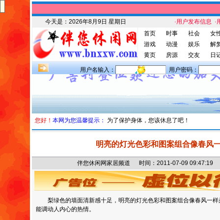
今天是：
2026年8月9日 星期日
·用户发布信息
·
首页
时事
社会
女
游戏
动漫
娱乐
解
黄页
房源
交友
日
用户名输入：
用户密码：
您好！
本网为您温馨提示：
为了保护身体，您该休息了吧！
明亮的灯光色彩和图案组合像春风
伴您休闲网家居频道 时间：2011-07-09 09:47
梨绿色的墙面清新感十足，明亮的灯光色彩和图案组合像春风一样
能调动人内心的热情。