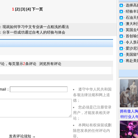
·
选择高
1
[2]
[3]
[4]
下一页
·
经验丰
·
石油天
·
澳大利
：
现就如何学习中文专业谈一点粗浅的看法
·
英国去
：
分享一些成功通过自考人的经验与体会
·
首创瑜
·
令人羡
·
爱沙尼
·
美国留
·
将赴美
评论，每页显示
2
条评论
浏览所有评论
ail：
遵守中华人民共和国
各项法律法规和网上道
德；
您必须是已注册登录
拥有傲人
用户，才能发表相关评
特行业人年
论；
本网站有权保留或删
除您发表的任何评论内
表评论须知 →
容。