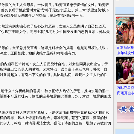
恨的女主人公形象。一位善良，勤劳而又忠于爱情的女性。勤劳表
”，善良表现于她恋爱时对记氓“将子无怨”的忍让。第二章‘以望复关’以下
着她对爱情及未来生活的热情，她还有着刚毅的一面。
然没有脱离痴心女子负心汉的厄运，女主人公虽也明了自己妇道无
的埋怨“于嗟女兮，无与士耽”几句对女性同类发出的忠告显示，她从失
日本商家
等的，女子总是受害者，这即是对社会的揭露，也是对男权的抗议，
来年轻女性
深度，正因如此，她的决绝才显得那样刚强有力。
的内涵和艺术特点：女主人公用桑叶自比，对女性同类发出忠告，于
历演说出负心男人的嘴脸。艺术特点：语言富于生活气息，朴实，自
时又是起兴，有引出下文的作用，具比喻贴切。表现出女主人公的性
内地艳星
是什么？分析此诗的意境： 秋水把诗人热切的所思，推向永远的那一
商场开业衣
望而不可及的徒劳，惆怅的企慕境界由此而生，水，对这一境界的形成
表达着某种人世约束的象征，正是这清澈而略带寒意的秋水为我们营
样的境界。风格上诗篇玲珑剔透，素净明爽，苍苍的蒹葭，湛湛的秋
的伊人，构成一种清灵明洁之境。强化了诗篇的企慕，增加了诗歌的惆