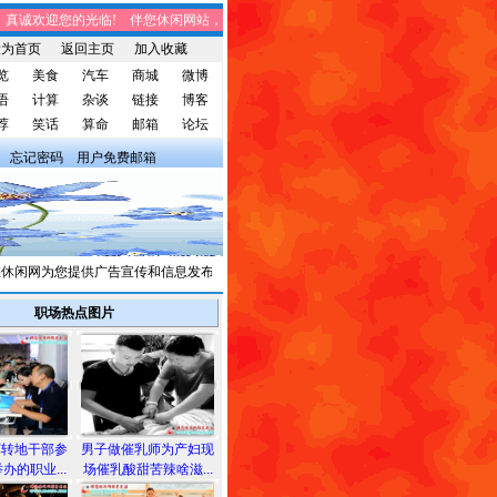
诚欢迎您的光临! 伴您休闲网站，将免费给您带来趣味时事、笑话集锦、家庭生活
设为首页
返回主页
加入收藏
览
美食
汽车
商城
微博
语
计算
杂谈
链接
博客
荐
笑话
算命
邮箱
论坛
忘记密码
用户免费邮箱
闲网为您提供广告宣传和信息发布，有需求者请与我们联系。
职场热点图片
军转地干部参
男子做催乳师为产妇现
办的职业...
场催乳酸甜苦辣啥滋...