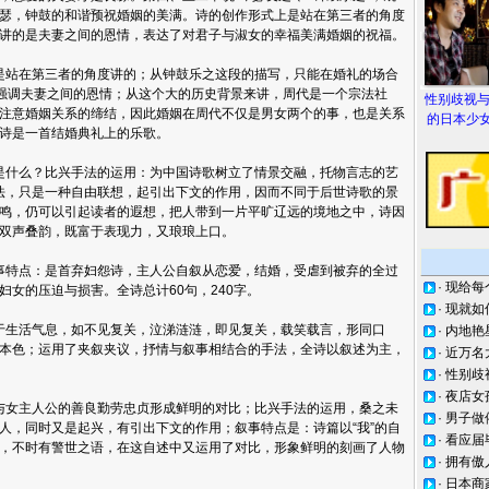
瑟，钟鼓的和谐预祝婚姻的美满。诗的创作形式上是站在第三者的角度
讲的是夫妻之间的恩情，表达了对君子与淑女的幸福美满婚姻的祝福。
站在第三者的角度讲的；从钟鼓乐之这段的描写，只能在婚礼的场合
是强调夫妻之间的恩情；从这个大的历史背景来讲，周代是一个宗法社
性别歧视
注意婚姻关系的缔结，因此婚姻在周代不仅是男女两个的事，也是关系
的日本少女
诗是一首结婚典礼上的乐歌。
么？比兴手法的运用：为中国诗歌树立了情景交融，托物言志的艺
方法，只是一种自由联想，起引出下文的作用，因而不同于后世诗歌的景
鸣，仍可以引起读者的遐想，把人带到一片平旷辽远的境地之中，诗因
双声叠韵，既富于表现力，又琅琅上口。
点：是首弃妇怨诗，主人公自叙从恋爱，结婚，受虐到被弃的全过
·
现给每
女的压迫与损害。全诗总计60句，240字。
·
现就如
生活气息，如不见复关，泣涕涟涟，即见复关，载笑载言，形同口
·
内地艳
本色；运用了夹叙夹议，抒情与叙事相结合的手法，全诗以叙述为主，
·
近万名
·
性别歧
·
夜店女
女主人公的善良勤劳忠贞形成鲜明的对比；比兴手法的运用，桑之未
·
男子做
人，同时又是起兴，有引出下文的作用；叙事特点是：诗篇以“我”的自
·
看应届
，不时有警世之语，在这自述中又运用了对比，形象鲜明的刻画了人物
·
拥有傲
·
日本商