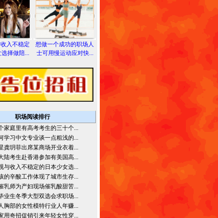
与收入不稳定
想做一个成功的职场人
选择做陪...
士可用慢运动应对快...
职场阅读排行
个家庭里有高考考生的三十个...
何学习中文专业谈一点粗浅的...
星龚玥菲出席某商场开业衣着...
大陆考生赴香港参加有美国高...
视与收入不稳定的日本少女选...
孩的辛酸工作体现了城市生存...
催乳师为产妇现场催乳酸甜苦...
毕业生冬季大型双选会求职场...
人胸部的女性模特行业人年赚...
家用奇招促销引来年轻女性穿...