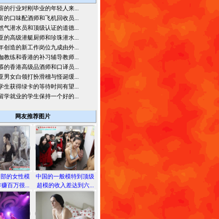
薪的行业对刚毕业的年轻人来...
富的口味配酒师和飞机回收员...
然气潜水员和顶级认证的道德...
亚的高级潜艇厨师和珍珠潜水...
年创造的新工作岗位九成由外...
伽教练和香港的补习辅导教师...
慕的香港高级品酒师和口译员...
亚男女白领打扮滑稽与怪诞缓...
学生获得绿卡的等待时间有望...
留学就业的学生保持一个好的...
网友推荐图片
胸部的女性模
中国的一般模特到顶级
赚百万很...
超模的收入差达到六...