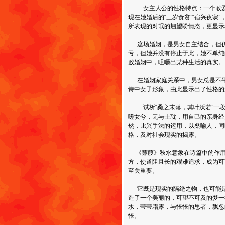
女主人公的性格特点：一个敢爱敢
现在她婚后的“三岁食贫”“宿兴夜寐
所表现的对氓的翘望盼情态，更显示
这场婚姻，是男女自主结合，但仍
亏，但她并没有停止于此，她不单纯
败婚姻中，咀嚼出某种生活的真实。
在婚姻家庭关系中，男女总是不平
诗中女子形象，由此显示出了性格的
试析“桑之末落，其叶沃若”一段
嗟女兮，无与士耽，用自己的亲身经
然，比兴手法的运用，以桑喻人，同
格，及对社会现实的揭露。
《蒹葭》秋水意象在诗篇中的作用
方，使道阻且长的艰难追求，成为可
至关重要。
它既是现实的隔绝之物，也可能是
造了一个美丽的，可望不可及的梦一
水，莹莹霜露，与怅怅的思者，飘忽
怅。