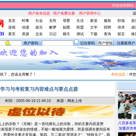
伴您休闲网站，真
·用户发布信息
·用户免费注册
·用户管理中心
首页
时事
社会
女性
母婴
生活
家居
服装
职场
游
游戏
动漫
娱乐
解梦
贴图
联盟
文学
招聘
供求
成
黄页
房源
交友
日记
聊天
测试
下载
查询
留言
推
用户密码：
记住密码
注册新用户
班了，您该去用餐了！
本站信息
：伴您休
章学习与考前复习内容难点与要点点拨
间：2005-06-19 21:49:10 来源：网友上传
八百多名
上的乐歌？《关雎》是一首结典礼上的乐歌，诗的主要内容是赞
加重庆市举
三章表现君子对淑女的情感，不能一般地视为爱情，而是强调夫妻间应有
恩爱的夫妻才是良缘。第四、五二章说“琴瑟友之”、“钟鼓乐之”，既