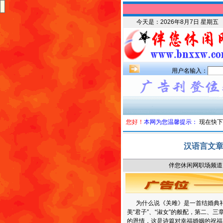
今天是：
2026年8月7日 星期五
用户名输入：
您好！
本网为您温馨提示：
现在快下
汉语言文
伴您休闲网职场频道 时
为什么说《关雎》是一首结婚典礼
美“君子”、“淑女”的般配，第二、
的恩情，这是诗篇对幸福婚姻的祝福，