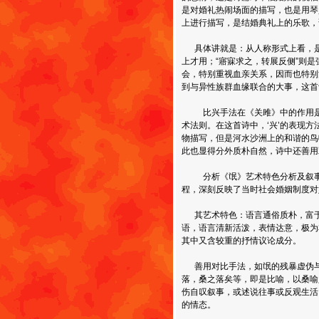
是对婚礼热闹场面的描写，也是用琴
上进行描写，是结婚典礼上的乐歌，
具体讲就是：从人称形式上看，是
上才用；“寤寐求之，转展反侧”则
会，特别重视血亲关系，因而也特别
到与异性族群血缘联合的大事，这首
比兴手法在《关雎》中的作用是什
术法则。在这首诗中，‘兴’的表现
物描写，但是河水沙洲上的和谐的鸟
此也显得分外质朴自然，诗中还善用
分析《氓》艺术特色分析及叙事特
程，深刻反映了当时社会婚姻制度对妇
其艺术特色：语言通俗质朴，富于
语，语言清新活泼，表情达意，极为
其中又含较重的抒情议论成分。
善用对比手法，如氓的残暴虚伪与
落，桑之落矣等，即是比喻，以桑喻
伤自叹叙事，或述说往事或反观生活
的情态。