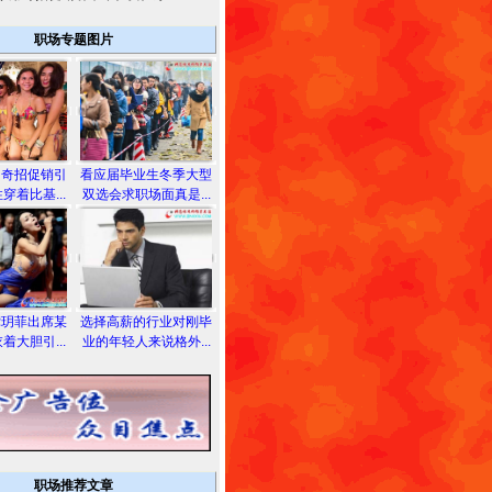
职场专题图片
用奇招促销引
看应届毕业生冬季大型
穿着比基...
双选会求职场面真是...
龚玥菲出席某
选择高薪的行业对刚毕
着大胆引...
业的年轻人来说格外...
职场推荐文章