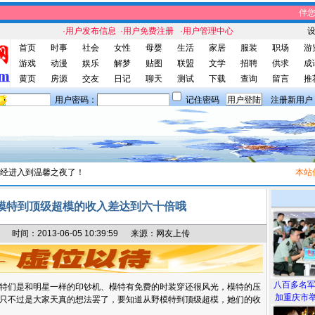
伴您休
·用户发布信息
·用户免费注册
·用户管理中心
首页
时事
社会
女性
母婴
生活
家居
服装
职场
游
游戏
动漫
娱乐
解梦
贴图
联盟
文学
招聘
供求
成
黄页
房源
交友
日记
聊天
测试
下载
查询
留言
推
用户密码：
记住密码
注册新用户
经进入到温馨之夜了！
本站信息
模特到顶级超模的收入差达到六十倍哦
间：2013-06-05 10:39:59 来源：网友上传
八百多名
特们是和明星一样的印钞机、模特有免费的时装穿还很风光，模特的压
加重庆市举
只不过是大家天真的想法罢了，要知道从野模特到顶级超模，她们的收