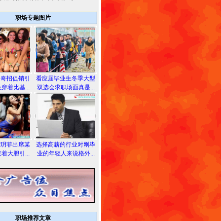
职场专题图片
用奇招促销引
看应届毕业生冬季大型
穿着比基...
双选会求职场面真是...
龚玥菲出席某
选择高薪的行业对刚毕
着大胆引...
业的年轻人来说格外...
职场推荐文章