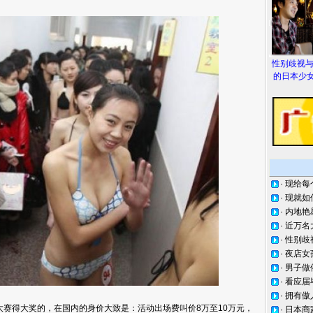
性别歧视
的日本少女
·
现给每
·
现就如
·
内地艳
·
近万名
·
性别歧
·
夜店女
·
男子做
·
看应届
·
拥有傲
赛得大奖的，在国内的身价大致是：活动出场费叫价8万至10万元，
·
日本商