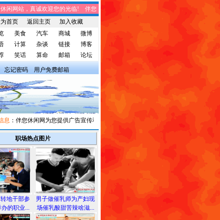
闲网站，真诚欢迎您的光临! 伴您休闲网站，将免费给您带来趣味时事、笑话集锦、
设为首页
返回主页
加入收藏
览
美食
汽车
商城
微博
语
计算
杂谈
链接
博客
荐
笑话
算命
邮箱
论坛
忘记密码
用户免费邮箱
：伴您休闲网为您提供广告宣传和信息发布，有需求者请与我们联系。
职场热点图片
军转地干部参
男子做催乳师为产妇现
办的职业...
场催乳酸甜苦辣啥滋...