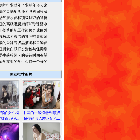
薪的行业对刚毕业的年轻人来...
富的口味配酒师和飞机回收员...
然气潜水员和顶级认证的道德...
亚的高级潜艇厨师和珍珠潜水...
年创造的新工作岗位九成由外...
伽教练和香港的补习辅导教师...
慕的香港高级品酒师和口译员...
亚男女白领打扮滑稽与怪诞缓...
学生获得绿卡的等待时间有望...
留学就业的学生保持一个好的...
网友推荐图片
胸部的女性模
中国的一般模特到顶级
赚百万很...
超模的收入差达到六...