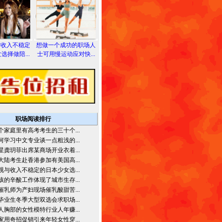
与收入不稳定
想做一个成功的职场人
选择做陪...
士可用慢运动应对快...
职场阅读排行
个家庭里有高考考生的三十个...
何学习中文专业谈一点粗浅的...
星龚玥菲出席某商场开业衣着...
大陆考生赴香港参加有美国高...
视与收入不稳定的日本少女选...
孩的辛酸工作体现了城市生存...
催乳师为产妇现场催乳酸甜苦...
毕业生冬季大型双选会求职场...
人胸部的女性模特行业人年赚...
家用奇招促销引来年轻女性穿...