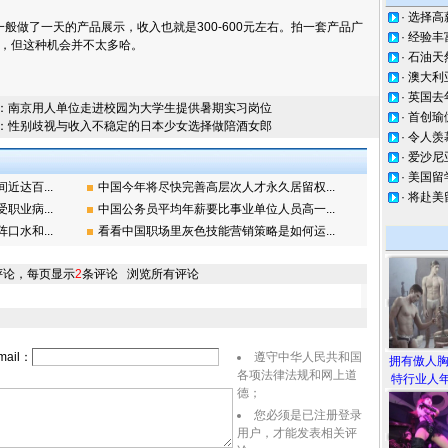
·
选择高
做了一天的产品展示，收入也就是300-600元左右。拍一套产品广
·
经验丰
收入，但这种机会并不太多哈。
·
石油天
·
澳大利
·
英国去
：
南京用人单位走进校园为大学生提供暑期实习岗位
·
首创瑜
：
性别歧视与收入不稳定的日本少女选择做陪酒女郎
·
令人羡
·
爱沙尼
·
美国留
达百...
中国今年将尽快完善高层次人才永久居留权...
·
将赴美
业病...
中国公务员平均年薪要比事业单位人员高一...
水和...
看看中国职场里灰色技能营销策略是如何运...
评论，每页显示
2
条评论
浏览所有评论
ail：
遵守中华人民共和国
拥有傲人
各项法律法规和网上道
特行业人年
德；
您必须是已注册登录
用户，才能发表相关评