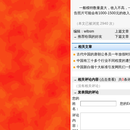
一般模特数量庞大，收入不高，一般
告照片可能会有1000-1500元的
（本文已被浏览 2940 次）
编辑：
wlbsm
上篇文章
→ 推荐给我的好友
下篇文章
→ 相关文章
古代中国的唐朝公务员一年放假时间近
中国有三十多个行业不同程度的遭受职
中国新白领十大标准引发网民们一阵口
→
相关评论内容
(点击查看)
共
0
条
（没有相关评论）
→
发表我的评论
您的
姓
您的Em
名：
评论
内
容：