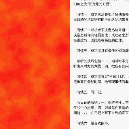
们称之为
"
百万元的习惯
"
。
习惯一：成功者清楚地了解他做每
而目的的清楚则有助于他达到结果并
习惯二：成功者下决定迅速果断，
决定之后却有轻易更改；成功者之所
轻重缓急，因此能有系统的处理。
习惯三：成功者具有极佳的倾听能
倾听的技巧包括：一、倾听时不打
听出来对方的意思；四、把所有的问
习惯四：成功者设定
"
当日计划
"
。
照重要性分配时间。他管理事情而
习惯五：写日记。
写日记的法则：一、保持弹性，重
值和中心思想；四、记录每件事情的
问题；八、在日记上写下自己的宣言
习惯六：做喜欢的事。