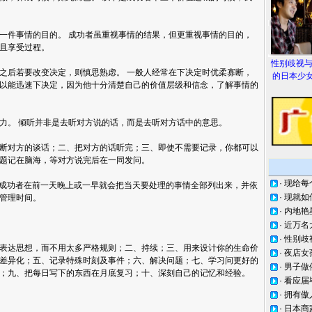
一件事情的目的。 成功者虽重视事情的结果，但更重视事情的目的，
且享受过程。
性别歧视
之后若要改变决定，则慎思熟虑。 一般人经常在下决定时优柔寡断，
的日本少女
以能迅速下决定，因为他十分清楚自己的价值层级和信念，了解事情的
力。 倾听并非是去听对方说的话，而是去听对方话中的意思。
断对方的谈话；二、把对方的话听完；三、即使不需要记录，你都可以
题记在脑海，等对方说完后在一同发问。
·
现给每
 成功者在前一天晚上或一早就会把当天要处理的事情全部列出来，并依
·
现就如
非管理时间。
·
内地艳
·
近万名
·
性别歧
表达思想，而不用太多严格规则；二、持续；三、用来设计你的生命价
·
夜店女
差异化；五、记录特殊时刻及事件；六、解决问题；七、学习问更好的
·
男子做
；九、把每日写下的东西在月底复习；十、深刻自己的记忆和经验。
·
看应届
·
拥有傲
·
日本商