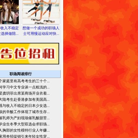
与收入不稳定
想做一个成功的职场人
选择做陪...
士可用慢运动应对快...
职场阅读排行
个家庭里有高考考生的三十个...
何学习中文专业谈一点粗浅的...
星龚玥菲出席某商场开业衣着...
大陆考生赴香港参加有美国高...
视与收入不稳定的日本少女选...
孩的辛酸工作体现了城市生存...
催乳师为产妇现场催乳酸甜苦...
毕业生冬季大型双选会求职场...
人胸部的女性模特行业人年赚...
家用奇招促销引来年轻女性穿...