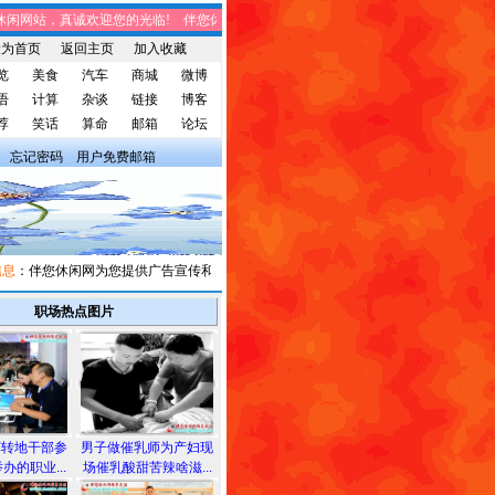
闲网站，真诚欢迎您的光临! 伴您休闲网站，将免费给您带来趣味时事、笑话集锦、
设为首页
返回主页
加入收藏
览
美食
汽车
商城
微博
语
计算
杂谈
链接
博客
荐
笑话
算命
邮箱
论坛
忘记密码
用户免费邮箱
：伴您休闲网为您提供广告宣传和信息发布，有需求者请与我们联系。
职场热点图片
军转地干部参
男子做催乳师为产妇现
办的职业...
场催乳酸甜苦辣啥滋...