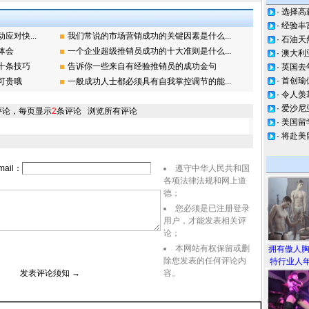
·
选择高
·
经验丰
对快...
我们常说的市场营销成功的关键因素是什么...
·
石油天
体会
一个企业超级推销员成功的十大准则是什么...
·
澳大利
十条技巧
告诉你一些来自有经验推销员的成功金句
·
英国去
·
首创瑜
可贵哦
一般成功人士都必须具有自我掌控调节的能...
·
令人羡
·
爱沙尼
评论，每页显示
2
条评论
浏览所有评论
·
美国留
·
将赴美
ail：
遵守中华人民共和国
各项法律法规和网上道
德；
您必须是已注册登录
用户，才能发表相关评
论；
本网站有权保留或删
拥有傲人
除您发表的任何评论内
特行业人年
表评论须知 →
容。