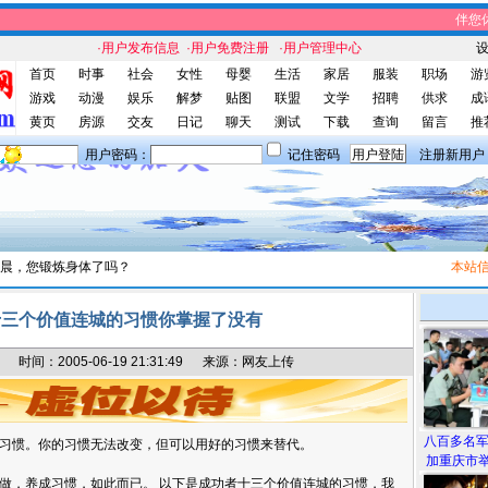
伴您休
·用户发布信息
·用户免费注册
·用户管理中心
首页
时事
社会
女性
母婴
生活
家居
服装
职场
游
游戏
动漫
娱乐
解梦
贴图
联盟
文学
招聘
供求
成
黄页
房源
交友
日记
聊天
测试
下载
查询
留言
推
用户密码：
记住密码
注册新用户
晨，您锻炼身体了吗？
本站信息
十三个价值连城的习惯你掌握了没有
间：2005-06-19 21:31:49 来源：网友上传
八百多名
习惯。你的习惯无法改变，但可以用好的习惯来替代。
加重庆市举
做，养成习惯，如此而已。 以下是成功者十三个价值连城的习惯，我