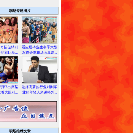
职场专题图片
用奇招促销引
看应届毕业生冬季大型
穿着比基...
双选会求职场面真是...
龚玥菲出席某
选择高薪的行业对刚毕
着大胆引...
业的年轻人来说格外...
职场推荐文章