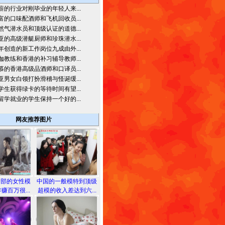
薪的行业对刚毕业的年轻人来...
富的口味配酒师和飞机回收员...
然气潜水员和顶级认证的道德...
亚的高级潜艇厨师和珍珠潜水...
年创造的新工作岗位九成由外...
伽教练和香港的补习辅导教师...
慕的香港高级品酒师和口译员...
亚男女白领打扮滑稽与怪诞缓...
学生获得绿卡的等待时间有望...
留学就业的学生保持一个好的...
网友推荐图片
胸部的女性模
中国的一般模特到顶级
赚百万很...
超模的收入差达到六...