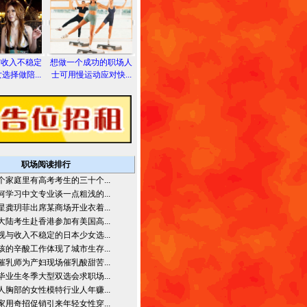
与收入不稳定
想做一个成功的职场人
选择做陪...
士可用慢运动应对快...
职场阅读排行
个家庭里有高考考生的三十个...
何学习中文专业谈一点粗浅的...
星龚玥菲出席某商场开业衣着...
大陆考生赴香港参加有美国高...
视与收入不稳定的日本少女选...
孩的辛酸工作体现了城市生存...
催乳师为产妇现场催乳酸甜苦...
毕业生冬季大型双选会求职场...
人胸部的女性模特行业人年赚...
家用奇招促销引来年轻女性穿...