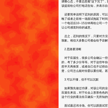
调整心态，不要总想着“这下完了”
该提前给公司打电话告知，并表示自
还要简单说明下迟到的原因，可以
晚了或者之前有一场面试拖延了时间
一个电话后10--15分钟再给公司
让公司感觉到你的诚意。
总之，迟到的情况下，只要对方没
致歉。相信大多数公司都会给予谅解
2.思路要清晰
对于应届生，很多公司会确认一些
的，考了多少分等等。对于这些年份
想半天再推算，或者自己也不记得自
楚，公司怎么能对你委以重任呢。甚
3.可以不懂，但不可以沉默
如果预先做过功课，对该公司的业
应届生来说，对于社会上形形色色的
这个行业的看法你又确实一无所知的
面试最忌讳冷场。你可以跟面试官