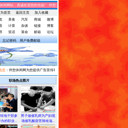
闲网站，真诚欢迎您的光临! 伴您休闲网站，将免费给您带来趣味时事、笑话集锦、
设为首页
返回主页
加入收藏
览
美食
汽车
商城
微博
语
计算
杂谈
链接
博客
荐
笑话
算命
邮箱
论坛
忘记密码
用户免费邮箱
息
：伴您休闲网为您提供广告宣传和信息发布，有需求者请与我们联系。
职场热点图片
军转地干部参
男子做催乳师为产妇现
办的职业...
场催乳酸甜苦辣啥滋...