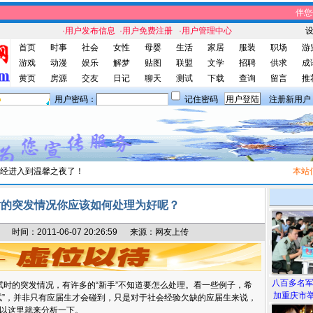
伴您休
·用户发布信息
·用户免费注册
·用户管理中心
首页
时事
社会
女性
母婴
生活
家居
服装
职场
游
游戏
动漫
娱乐
解梦
贴图
联盟
文学
招聘
供求
成
黄页
房源
交友
日记
聊天
测试
下载
查询
留言
推
用户密码：
记住密码
注册新用户
经进入到温馨之夜了！
本站信
时的突发情况你应该如何处理为好呢？
间：2011-06-07 20:26:59 来源：网友上传
八百多名
时的突发情况，有许多的“新手”不知道要怎么处理。看一些例子，希
加重庆市举
试”，并非只有应届生才会碰到，只是对于社会经验欠缺的应届生来说，
以这里就来分析一下。