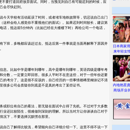
，更不要打道回府放弃面试。同时，当预见到自己有可能迟到的时候，应
己会尽快赶到。
说今天学校有活动延误了时间，或者堵车地铁故障等，切忌说自己出门
（这样会给人感觉你不重视他们的面试）。如果迟到时间较长，建议第
一个电话，抵达前5分钟内（比如已经在大楼楼下时）再给公司一个电话，
有下班，多晚都应该赶过去。抵达后第一件事就是当面再解释下原因并
日本商家
。
来年轻女性
信息。比如中学是哪年到哪年，高中是哪年到哪年，英语四级是哪年考
和分数，一定要立即回答。很多人平时不在意这些，对于一些年份还要
己的考分了。这是很不应该的，自己经历的一些事情都稀里糊涂记不清
内地艳星
至很多公司会质疑你到底是不是真的考出了某些证书。
商场开业衣
务或职位有自己的看法，那无疑在面试中占得了先机。不过对于大多数
行业还比较陌生，很难做到深刻的理解。所以当对方让你谈谈自己对于
情况下，不要选择沉默愣在那里。
说自己了解得比较浅，希望能向自己详细介绍一下。这里不得不说一下