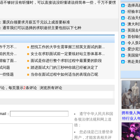
语不够好没有听懂时，可以直接说没听懂请说得简单一些，千万不要愣
·
选择高
·
经验丰
·
石油天
：
重庆白领要求月薪五千元以上成首要标准
·
澳大利
：
通常我们可以选择的求职途径主要包括以下七种
·
英国去
·
首创瑜
·
令人羡
万不...
想找工作的大学生需掌握三招英文面试的新...
·
爱沙尼
充分...
女士在求职面试前一定要练好站立形体基本...
·
美国留
了面...
面试是你进行整个求职过程中最重要的阶段
·
将赴美
试问题
踏进面试大门的三秒钟你就已经被决定了
一些怪题
当你在面试过程中如何适当的表现自己呢
评论，每页显示
2
条评论
浏览所有评论
拥有傲人
ail：
遵守中华人民共和国
特行业人年
各项法律法规和网上道
德；
您必须是已注册登录
用户，才能发表相关评