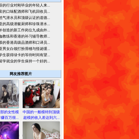
薪的行业对刚毕业的年轻人来...
富的口味配酒师和飞机回收员...
然气潜水员和顶级认证的道德...
亚的高级潜艇厨师和珍珠潜水...
年创造的新工作岗位九成由外...
伽教练和香港的补习辅导教师...
慕的香港高级品酒师和口译员...
亚男女白领打扮滑稽与怪诞缓...
学生获得绿卡的等待时间有望...
留学就业的学生保持一个好的...
网友推荐图片
胸部的女性模
中国的一般模特到顶级
赚百万很...
超模的收入差达到六...