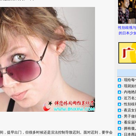
性别歧视
的日本少女
·
现给每
·
现就如
·
内地艳
·
近万名
·
性别歧
·
夜店女
·
男子做
·
看应届
·
拥有傲
间，提早出门，但很多时候还是没法控制导致迟到。面对迟到，要学会
·
日本商