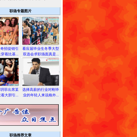
职场专题图片
用奇招促销引
看应届毕业生冬季大型
穿着比基...
双选会求职场面真是...
龚玥菲出席某
选择高薪的行业对刚毕
着大胆引...
业的年轻人来说格外...
职场推荐文章