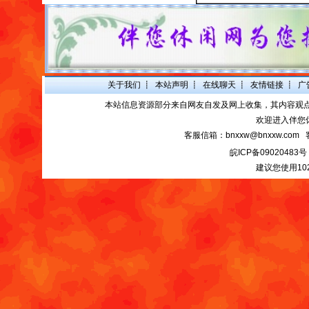
关于我们
┋
本站声明
┋
在线聊天
┋
友情链接
┋
广
本站信息资源部分来自网友自发及网上收集，其内容观
欢迎进入伴您
客服信箱：bnxxw@bnxxw.com 
皖ICP备09020483号
建议您使用10