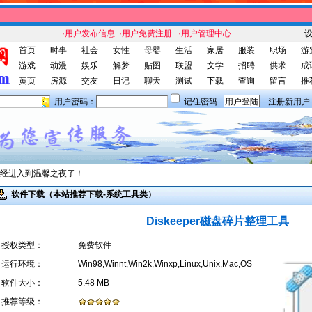
·用户发布信息
·用户免费注册
·用户管理中心
首页
时事
社会
女性
母婴
生活
家居
服装
职场
游
游戏
动漫
娱乐
解梦
贴图
联盟
文学
招聘
供求
成
黄页
房源
交友
日记
聊天
测试
下载
查询
留言
推
用户密码：
记住密码
注册新用户
经进入到温馨之夜了！
软件下载（本站推荐下载-系统工具类）
Diskeeper磁盘碎片整理工具
授权类型：
免费软件
运行环境：
Win98,Winnt,Win2k,Winxp,Linux,Unix,Mac,OS
软件大小：
5.48 MB
推荐等级：