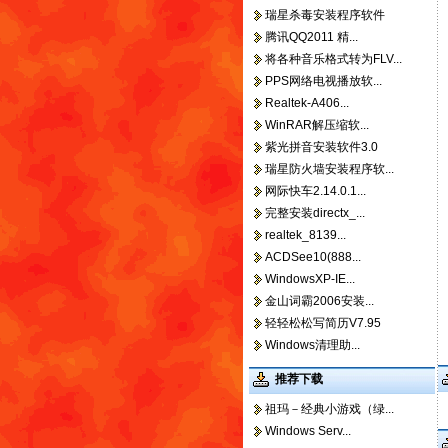
瑞星杀毒安装程序软件
腾讯QQ2011 精...
将各种音乐格式转为FLV...
PPS网络电视播放软...
Realtek-A406...
WinRAR解压缩软...
紫光拼音安装软件3.0
瑞星防火墙安装程序软...
网际快车2.14.0.1...
完整安装directx_...
realtek_8139...
ACDSee10(888...
WindowsXP-IE...
金山词霸2006安装...
轻轻松松写简历V7.95
Windows清理助...
推荐下载
祖玛－经典小游戏（绿...
Windows Serv...