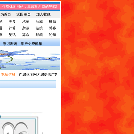
伴您休闲网站，真诚欢迎您的光临! 伴您休闲网站，将免费给您带来趣味时事、笑
设为首页
返回主页
加入收藏
览
美食
汽车
商城
微博
语
计算
杂谈
链接
博客
荐
笑话
算命
邮箱
论坛
忘记密码
用户免费邮箱
本站信息
：伴您休闲网为您提供广告宣传和信息发布，有需求者请与我们联系。