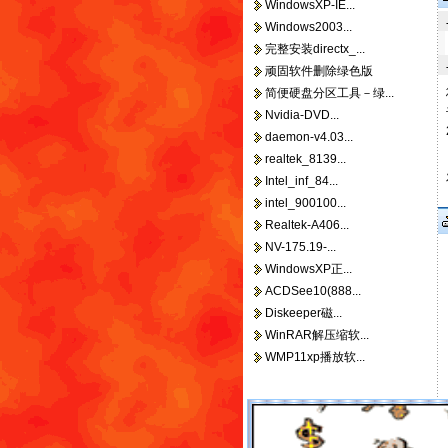
WindowsXP-IE...
Windows2003...
完整安装directx_...
顽固软件删除绿色版
简便硬盘分区工具－绿...
Nvidia-DVD...
daemon-v4.03...
realtek_8139...
Intel_inf_84...
intel_900100...
Realtek-A406...
NV-175.19-...
WindowsXP正...
ACDSee10(888...
Diskeeper磁...
WinRAR解压缩软...
WMP11xp播放软...