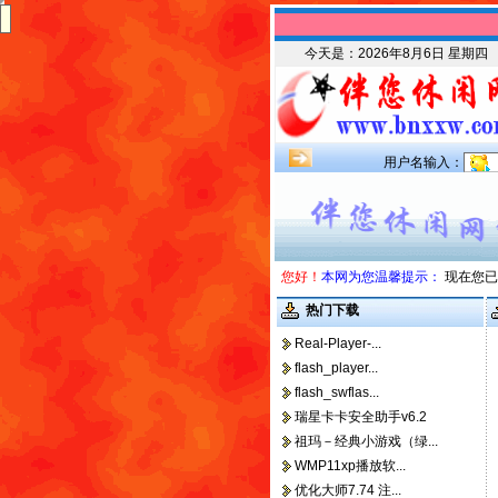
今天是：
2026年8月6日 星期四
用户名输入：
您好！
本网为您温馨提示：
现在您已
热门下载
Real-Player-...
flash_player...
flash_swflas...
瑞星卡卡安全助手v6.2
祖玛－经典小游戏（绿...
WMP11xp播放软...
优化大师7.74 注...