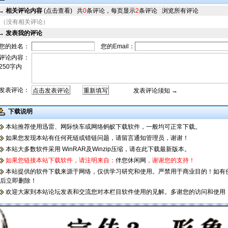
→
相关评论内容
(点击查看)
共
0
条评论，每页显示
2
条评论
浏览所有评论
（没有相关评论）
→
发表我的评论
您的姓名：
您的Email：
评论内容：
250字内
发表评论：
发表评论须知 →
下载说明
本站推荐使用迅雷、
网际快车
或
网络蚂蚁
下载软件，一般均可正常下载。
如果您发现本站有任何死链或错链问题，请
留言通知管理员
，谢谢！
本站大多数软件采用
WinRAR
及
Winzip
压缩，请在此下载最新版本。
如果您链接本站下载软件，请注明来自：
伴您休闲网
，谢谢您的支持！
本站提供的软件下载来源于网络，仅供学习研究和使用。严禁用于商业目的！如有
后立即
删除！
欢迎大家到本站论坛发表和交流您对本栏目软件使用的见解。多谢您的访问和使用