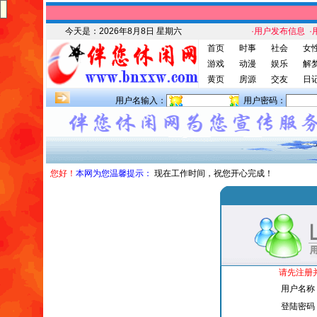
今天是：
2026年8月8日 星期六
·用户发布信息
·
首页
时事
社会
女
游戏
动漫
娱乐
解
黄页
房源
交友
日
用户名输入：
用户密码：
您好！
本网为您温馨提示：
现在工作时间，祝您开心完成！
请先注册
用户名称
登陆密码