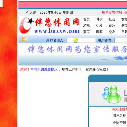
今天是：
2026年8月6日 星期四
·用户发布信息
·
首页
时事
社会
女
游戏
动漫
娱乐
解
黄页
房源
交友
日
用户名输入：
用户密码：
您好！
本网为您温馨提示：
现在工作时间，祝您开心完成！
请先注册
用户名称
登陆密码