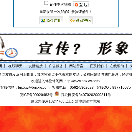
记住本次登陆
重新发送一次我的注册验证邮件！
明
┋
在线聊天
┋
友情链接
┋
广告服务
┋
网站留言
┋
联系我们
┋
在线帮助
┋
自网友自发及网上收集，其内容观点不代表本网立场，如有问题请与我们联系，经过
欢迎进入伴您休闲网
http://www.bnxxw.com/
客服信箱：bnxxw@bnxxw.com 客服电话：0562-5302628 客服QQ：897710075
皖ICP备09020483号
皖公网安备34070202000311号
建议您使用1024*768以上分辨率浏览本网站