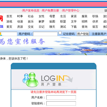
·用户发布信息
·用户免费注册
·用户管理中心
首页
时事
社会
女性
母婴
生活
家居
服装
职场
游
游戏
动漫
娱乐
解梦
贴图
联盟
文学
招聘
供求
成
黄页
房源
交友
日记
聊天
测试
下载
查询
留言
推
用户密码：
记住密码
注册新用户
身体，您该休息了吧！
请先注册并登陆本站再浏览下一页面
用户名称：
登陆密码：