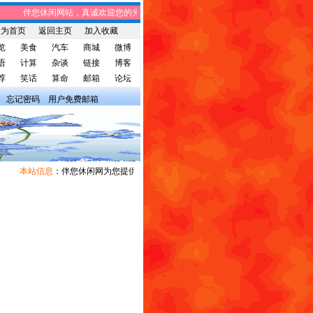
伴您休闲网站，真诚欢迎您的光临! 伴您休闲网站，将免费给您带来趣味时事
设为首页
返回主页
加入收藏
览
美食
汽车
商城
微博
语
计算
杂谈
链接
博客
荐
笑话
算命
邮箱
论坛
忘记密码
用户免费邮箱
本站信息
：伴您休闲网为您提供广告宣传和信息发布，有需求者请与我们联系。