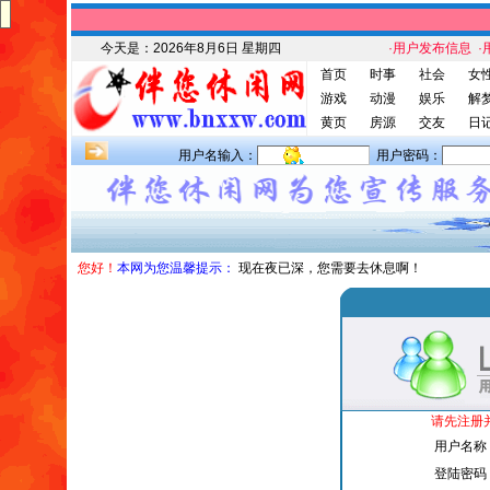
今天是：
2026年8月6日 星期四
·用户发布信息
·
首页
时事
社会
女
游戏
动漫
娱乐
解
黄页
房源
交友
日
用户名输入：
用户密码：
您好！
本网为您温馨提示：
现在夜已深，您需要去休息啊！
请先注册
用户名称
登陆密码