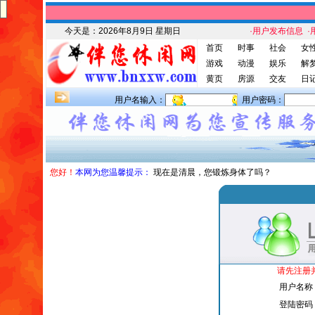
今天是：
2026年8月9日 星期日
·用户发布信息
·
首页
时事
社会
女
游戏
动漫
娱乐
解
黄页
房源
交友
日
用户名输入：
用户密码：
您好！
本网为您温馨提示：
现在是清晨，您锻炼身体了吗？
请先注册
用户名称
登陆密码