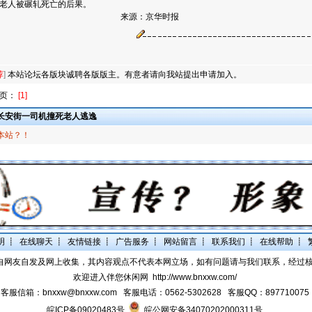
老人被碾轧死亡的后果。
来源：京华时报
荐
]
本站论坛各版块诚聘各版版主。有意者请向我站提出申请加入。
分页：
[1]
长安街一司机撞死老人逃逸
本站？！
明
┋
在线聊天
┋
友情链接
┋
广告服务
┋
网站留言
┋
联系我们
┋
在线帮助
┋
自网友自发及网上收集，其内容观点不代表本网立场，如有问题请与我们联系，经过
欢迎进入伴您休闲网
http://www.bnxxw.com/
客服信箱：bnxxw@bnxxw.com 客服电话：0562-5302628 客服QQ：897710075
皖ICP备09020483号
皖公网安备34070202000311号