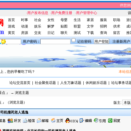
伴您休闲
·用户发布信息
·用户免费注册
·用户管理中心
首页
时事
社会
女性
母婴
生活
家居
服装
职场
游
游戏
动漫
娱乐
解梦
贴图
联盟
文学
招聘
供求
成
黄页
房源
交友
日记
聊天
测试
下载
查询
留言
推
用户密码：
记住密码
注册新用户
上，您的早餐吃了吗？
本站信息
论坛交流首页
|
社会聚焦话题
|
人生万象话题
|
休闲娱乐话题
|
论坛事务话
看点 』
→ 浏览主题
点 』（浏览主题）
版主:
司机撞死老人逃逸