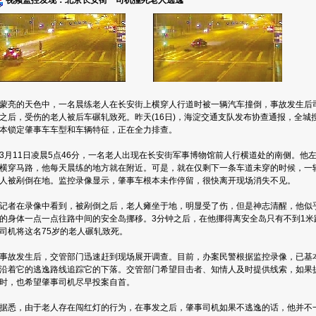
视频监控发现：北京长安街一司机撞死老人逃逸
蒙亮的天色中，一名晨练老人在长安街上横穿人行道时被一辆汽车撞倒，事故发生后
之后，受伤的老人被后车碾轧致死。昨天(16日)，海淀交通支队发布协查通报，全
本锁定肇事车车型和车辆特征，正在全力排查。
月11日凌晨5点46分，一名老人出现在长安街军事博物馆前人行横道处的南侧。他
横穿马路，他每天晨练的地方就在附近。可是，就在仅剩下一条车道未穿的时候，一
人被剐倒在地。监控录像显示，肇事车根本未作停留，很快离开现场消失不见。
者在录像中看到，被剐倒之后，老人瘫坐于地，明显受了伤，但是神志清醒，他似
的身体一点一点往路中间的安全岛挪移。3分钟之后，在他挪得离安全岛只有不到1米
司机将这名75岁的老人碾轧致死。
故发生后，交管部门迅速赶到现场展开调查。目前，办案民警根据监控录像，已基
沿着它的逃逸路线追踪它的下落。交管部门希望目击者、知情人及时提供线索，如果
时，也希望肇事司机尽早投案自首。
悉，由于老人存在闯红灯的行为，在事发之后，肇事司机如果不逃逸的话，他并不