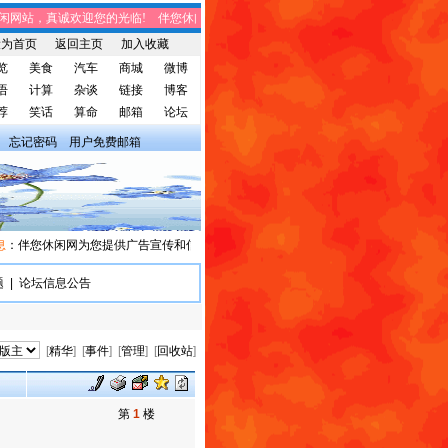
网站，真诚欢迎您的光临! 伴您休闲网站，将免费给您带来趣味时事、笑话集锦、
设为首页
返回主页
加入收藏
览
美食
汽车
商城
微博
语
计算
杂谈
链接
博客
荐
笑话
算命
邮箱
论坛
忘记密码
用户免费邮箱
：伴您休闲网为您提供广告宣传和信息发布，有需求者请与我们联系。
题
|
论坛信息公告
[
精华
] [
事件
] [
管理
] [
回收站
]
第
1
楼