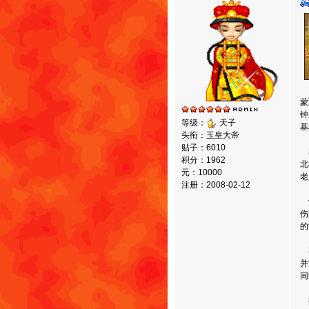
蒙
钟
等级：
天子
基
头衔：玉皇大帝
贴子：6010
3
积分：1962
北
元：10000
老
注册：2008-02-12
记
伤
的
事
并
同
据