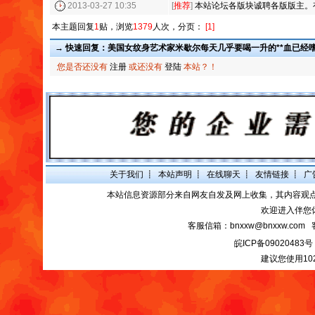
2013-03-27 10:35
[
推荐
]
本站论坛各版块诚聘各版版主。
本主题回复
1
贴，浏览
1379
人次，分页：
[1]
→ 快速回复：美国女纹身艺术家米歇尔每天几乎要喝一升的**血已经
您是否还没有
注册
或还没有
登陆
本站？！
关于我们
┋
本站声明
┋
在线聊天
┋
友情链接
┋
广
本站信息资源部分来自网友自发及网上收集，其内容观
欢迎进入伴您
客服信箱：bnxxw@bnxxw.com 
皖ICP备09020483号
建议您使用10