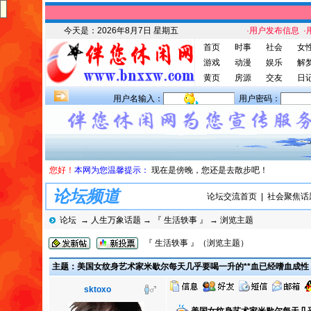
今天是：
2026年8月7日 星期五
·用户发布信息
·
首页
时事
社会
女
游戏
动漫
娱乐
解
黄页
房源
交友
日
用户名输入：
用户密码：
您好！
本网为您温馨提示：
现在是傍晚，您还是去散步吧！
论坛频道
论坛交流首页
|
社会聚焦话
论坛
→
人生万象话题
→
『 生活轶事 』
→ 浏览主题
『 生活轶事 』（浏览主题）
主题：美国女纹身艺术家米歇尔每天几乎要喝一升的**血已经嗜血成性
sktoxo