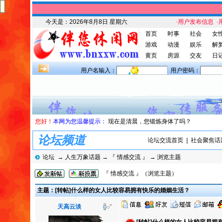
今天是：
2026年8月8日 星期六
·用户发布信息
·
首页
时事
社会
女
游戏
动漫
娱乐
解
黄页
房源
交友
日
用户名输入：
用户密码：
您好！
本网为您温馨提示：
现在是清晨，您锻炼身体了吗？
论坛频道
论坛交流首页
|
社会聚焦话
论坛
→
人生万象话题
→
『 情感交流 』
→ 浏览主题
『 情感交流 』（浏览主题）
主题：[转帖]什么样的女人比较容易拥有快乐的婚姻生活？
天高云淡