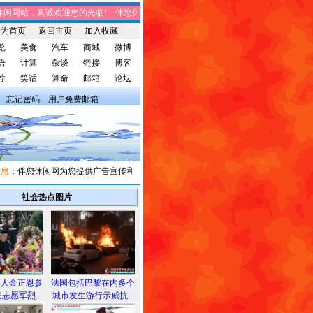
网站，真诚欢迎您的光临! 伴您休闲网站，将免费给您带来趣味时事、笑话集锦、
设为首页
返回主页
加入收藏
览
美食
汽车
商城
微博
语
计算
杂谈
链接
博客
荐
笑话
算命
邮箱
论坛
忘记密码
用户免费邮箱
：伴您休闲网为您提供广告宣传和信息发布，有需求者请与我们联系。
社会热点图片
导人金正恩参
法国包括巴黎在内多个
志愿军烈...
城市发生游行示威抗...