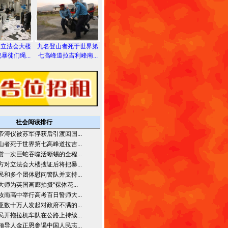
对立法会大楼
九名登山者死于世界第
暴徒们绳...
七高峰道拉吉利峰南...
社会阅读排行
帝溥仪被苏军俘获后引渡回国...
山者死于世界第七高峰道拉吉...
赏一次巨蛇吞噬活蜥蜴的全程...
方对立法会大楼搜证后将把暴...
民和多个团体慰问警队并支持...
大师为英国画廊拍摄“裸体花...
汝南高中举行高考百日誓师大...
亚数十万人发起对政府不满的...
民开拖拉机车队在公路上持续...
领导人金正恩参谒中国人民志...