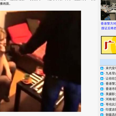
播画面。
香港警方
搜证后将把
·
末代皇
·
九名登
·
让你欣
·
香港警
·
香港市
·
美摄影
·
河南省
·
哥伦比
·
印度农
·
朝最高