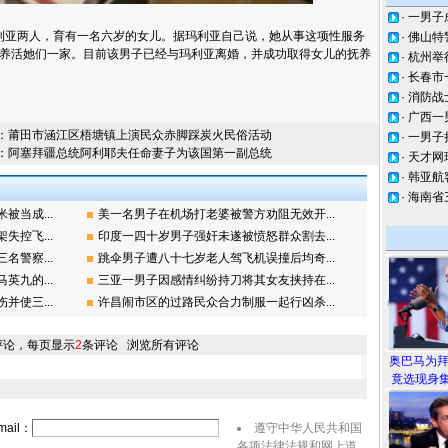
·
一男子
亚两人，育有一名六岁的女儿。据玛利亚自己说，她从事这项性服务
·
佛山特
养活她们一家。目前该男子已经与玛利亚离婚，并成功取得女儿的抚养
·
杭州举
·
长春市
·
消防战
·
广西一
：
莆田市涵江区梧塘镇上演民众赤脚踩炭火民俗活动
·
一男子
：
阿塞拜疆总统阿利耶夫任命妻子为该国第一副总统
·
天才网
·
韩亚航
·
海南省
当成...
美一名男子在机场打老婆被警方劝阻无效开...
控飞...
印度一四十岁男子强奸未遂被愤怒群众割去...
警察...
跳伞男子遭八十七岁老人驾飞机误撞后均奇...
九的...
三亚一男子因感情纠纷持刀将其女友挟持在...
使三...
许昌闹市区的过路民众合力制服一起行凶杀...
评论，每页显示
2
条评论
浏览所有评论
奥巴马为
竟选现身集
ail：
遵守中华人民共和国
各项法律法规和网上道