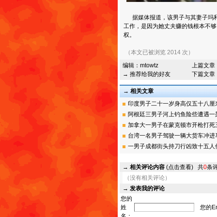
据媒体报道，该男子与其妻子玛利
工作，是因为她丈夫赚的钱根本不够
权。
（本文已被浏览 2014 次）
编辑：
mtowtz
上篇文章
→ 推荐给我的好友
下篇文章
→ 相关文章
印度男子二十一岁身高仅五十八厘米被
阿根廷三男子河上钓鱼险些遭遇一架失
加拿大一男子在蒙克顿市开枪打死三名
台湾一名男子驾驶一辆大货车冲进马英
一男子成都街头持刀行凶致十五人伤并
→
相关评论内容
(点击查看)
共
0
条
（没有相关评论）
→
发表我的评论
您的
姓
您的Em
名：