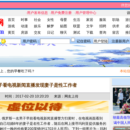
伴您休闲
·用户发布信息
·用户免费注册
·用户管理中心
首页
时事
社会
女性
母婴
生活
家居
服装
职场
游
游戏
动漫
娱乐
解梦
贴图
联盟
文学
招聘
供求
成
黄页
房源
交友
日记
聊天
测试
下载
查询
留言
推
用户密码：
记住密码
注册新用户
上，您的早餐吃了吗？
本站信息
子看电视新闻直播发现妻子是性工作者
间：2017-02-20 10:20:20 来源：网友上传
朝最高领
道，俄罗斯一名男子早前看电视新闻直播警方扫黄时，在电视画面看到
谒中国人民
自己结婚8年的妻子是名性工作者，随后在网上搜寻玛利亚提供服务的
过一晚的价格要200英镑(约1703元人民币)。下列一组图片为：玛利