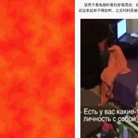
该男子看电视时看到穿着黑丝、低
还边拿起杯子喝饮料。之后玛利亚被