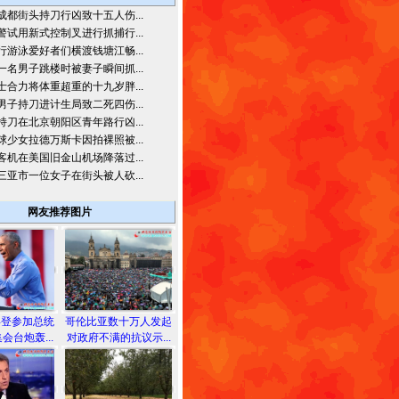
成都街头持刀行凶致十五人伤...
警试用新式控制叉进行抓捕行...
行游泳爱好者们横渡钱塘江畅...
一名男子跳楼时被妻子瞬间抓...
士合力将体重超重的十九岁胖...
男子持刀进计生局致二死四伤...
持刀在北京朝阳区青年路行凶...
球少女拉德万斯卡因拍裸照被...
客机在美国旧金山机场降落过...
三亚市一位女子在街头被人砍...
网友推荐图片
拜登参加总统
哥伦比亚数十万人发起
会台炮轰...
对政府不满的抗议示...