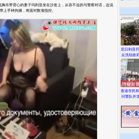
胸吊带背心的妻子玛利亚坐在沙发上，从容不迫的与警察对话，边说
带上手铐拘捕，将面对数项指控。
尼日利亚
众洗劫政府
香港市民
问警队并支