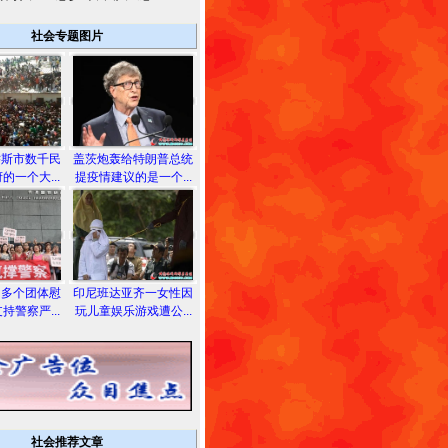
社会专题图片
乔斯市数千民
盖茨炮轰给特朗普总统
的一个大...
提疫情建议的是一个...
和多个团体慰
印尼班达亚齐一女性因
持警察严...
玩儿童娱乐游戏遭公...
社会推荐文章