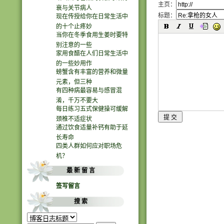
主页：
衰与关节病人
标题：
现在传授给你在日常生活中
的十个止疼妙
当你在冬季食用生姜时要特
别注意的一些
家用食醋在人们日常生活中
的一些妙用作
螃蟹含有丰富的营养和微量
元素，但三种
有四种病最容易与感冒混
淆，千万不要大
每日练习五式保健操可缓解
颈椎不适症状
通过饮食适量补钙有助于延
长寿命
四类人群如何应对职场危
机？
最 新 留 言
签写留言
搜 索