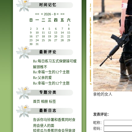
时 间 记 忆
<<
<
-
>
>>
2026
8
日
一
二
三
四
五
六
1
2
3
4
5
6
7
8
9
10
11
12
13
14
15
16
17
18
19
20
21
22
23
24
25
26
27
28
29
30
31
最 新 评 论
Re:每日练习五式保健操可缓
解颈椎不
Re:幸福一生的12个主题
Re:父亲的爱
Re:幸福一生的12个主题
专 题 分 类
拿枪的女人
首页
相册
标签
最 新 日 志
发表评论：
告诉你马铃薯和香蕉同时食
昵称：
用会使人的面
密码：
哈密瓜与香蕉同食会导致肾