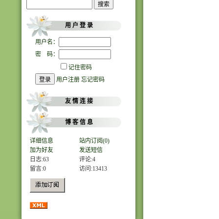
用 户 登 录
用户名：
密 码：
记住密码
用户注册
忘记密码
友 情 连 接
博 客 信 息
详细信息
站内订阅(0)
加为好友
发送短信
日志:63
评论:4
留言:0
访问:
13413