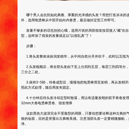
哪个男人会抗拒如此典雅、厚重的光泽感的头发？而想打造冰冰的这
外，选用电烫棒从中部开始向内卷烫，最后做好定型工作即可。
发量不够多的话也别担心哦，选用片状的局部假发按层接入“藏”在自
型，这样加了假发的发量就足以“以假乱真”了！
步骤：
1.将头发整体涂抹润发精华，从中间自然分开并吹干，此时以五指
2.头发梳顺后，将全部头发由下至上分四到五层，每层三到四等分，
三分之二处。
3.保持3~5秒，待卷成型后，慢慢地把电烫棒滑至发梢，再从发梢
照此方式处理，随后用发夹固定。
4.十分钟后待头发冷却定型时散落，用沾有适量发蜡的双手将卷发理
32mm大卷电烫棒烫卷、假发增厚
这款黑色大波浪完全不受脸型的局限，只要你想要诠释这种古典的气
致的妆面，目的是突显出古典唯美感。注意顶部头发一定要稍微服帖，
净。