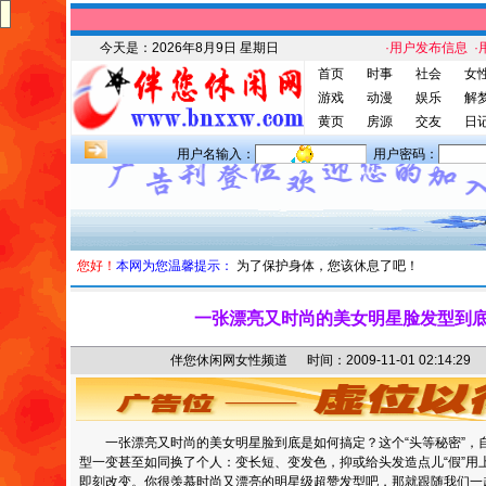
今天是：
2026年8月9日 星期日
·用户发布信息
·
首页
时事
社会
女
游戏
动漫
娱乐
解
黄页
房源
交友
日
用户名输入：
用户密码：
您好！
本网为您温馨提示：
为了保护身体，您该休息了吧！
一张漂亮又时尚的美女明星脸发型到
伴您休闲网女性频道 时间：2009-11-01 02:14
一张漂亮又时尚的美女明星脸到底是如何搞定？这个“头等秘密”，
型一变甚至如同换了个人：变长短、变发色，抑或给头发造点儿“假”用
即刻改变。你很羡慕时尚又漂亮的明星级超赞发型吧，那就跟随我们一