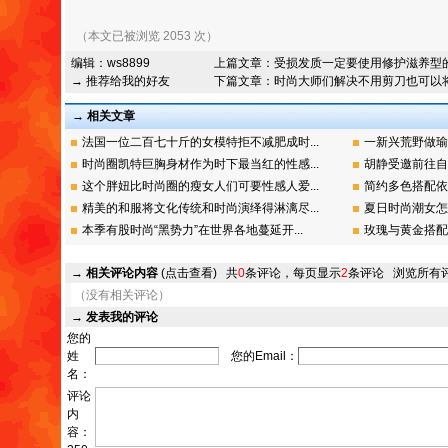
（本文已被浏览 2053 次）
编辑：
ws8899
上篇文章：
受损发质一定要使用修护滋养型
→ 推荐给我的好友
下篇文章：
时尚大师们解决不用剪刀也可以
→ 相关文章
法国一位二百七十斤的女模特拒不减肥成时...
一新兴荒野做瑜
时尚圈凯特巨胸身材作为时下最当红的性感...
胡静受邀前往自
这个胖妞比时尚圈的瘦女人们可要性感人爱...
简约多色搭配依
精美的和服将文化传统和时尚演绎得淋漓尽...
夏日时尚潮女怎
本季有股时尚“黑势力”在世界各地蔓延开...
玫瑰与黄金搭配
→
相关评论内容
(点击查看)
共
0
条评论，每页显示
2
条评论
浏览所有
（没有相关评论）
→
发表我的评论
您的
姓
您的Email：
名：
评论
内
容：