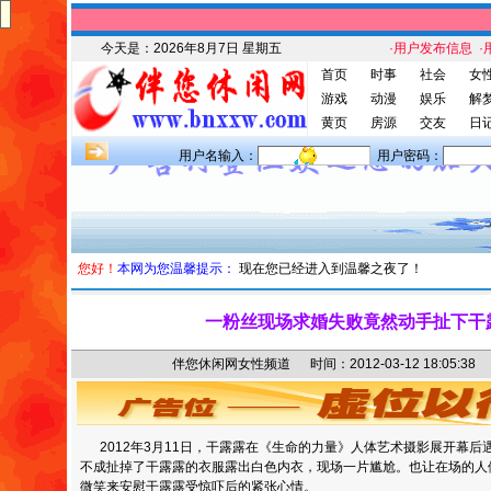
今天是：
2026年8月7日 星期五
·用户发布信息
·
首页
时事
社会
女
游戏
动漫
娱乐
解
黄页
房源
交友
日
用户名输入：
用户密码：
您好！
本网为您温馨提示：
现在您已经进入到温馨之夜了！
一粉丝现场求婚失败竟然动手扯下干
伴您休闲网女性频道 时间：2012-03-12 18:05
2012年3月11日，干露露在《生命的力量》人体艺术摄影展开幕后
不成扯掉了干露露的衣服露出白色内衣，现场一片尴尬。也让在场的人
微笑来安慰干露露受惊吓后的紧张心情。