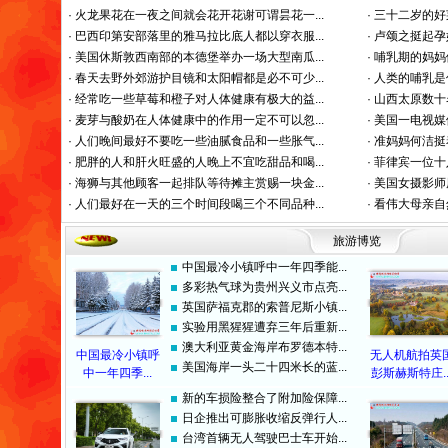
·
火龙果花在一夜之间就会花开花谢可谓昙花一...
·
三十二岁的好
·
巴西印第安部落里的雅马拉比底人都以穿衣服...
·
卢颂之挺起孕
·
美国休斯敦西南部的本德堡举办一场大型南瓜...
·
哺乳期的妈妈
·
春天去野外郊游护目镜和太阳帽都是必不可少...
·
人类的哺乳是
·
经常吃一些草莓和橙子对人体健康有极大的益...
·
山西太原数十
·
麦芽与酸奶在人体健康中的作用一定不可以忽...
·
美国一电视媒
·
人们晚间最好不要吃一些油腻食品和一些胀气...
·
准妈妈何洁挺
·
肥胖的人和肝火旺盛的人晚上不宜吃甜品和喝...
·
菲律宾一位十
·
海狮与其他顾客一起排队等待摊主赏赐一块金...
·
美国女摄影师
·
人们最好在一天的三个时间段喝三个不同品种...
·
看伟大母亲自
旅游博览
中国最冷小镇呼中一年四季能...
多彩热气球为贵州兴义市点亮...
英国萨福克郡的索普尼斯小镇...
实验用黑猩猩遭弃三年后重新...
澳大利亚黄金海岸布罗德本特...
中国最冷小镇呼
无人机航拍英
美国海岸一头二十四米长的蓝...
中一年四季...
彭斯赫斯特庄..
新的车损险整合了附加险保障...
日企推出可膨胀收缩反弹行人...
台湾首辆无人驾驶巴士车开始...