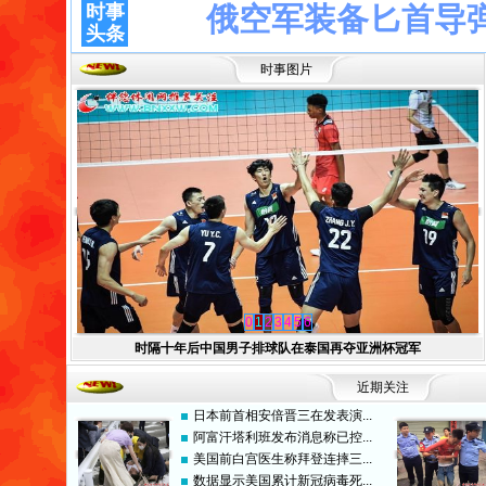
时事
俄空军装备匕首导
头条
时事
图片
0
1
2
3
4
5
6
时隔十年后中国男子排球队在泰国再夺亚洲杯冠军
近期关注
日本前首相安倍晋三在发表演...
阿富汗塔利班发布消息称已控...
美国前白宫医生称拜登连摔三...
数据显示美国累计新冠病毒死...