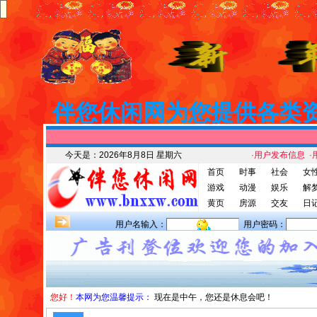
伴您休闲网为您提供各类
今天是：
2026年8月8日 星期六
·用户发布信息
·
首页
时事
社会
女
游戏
动漫
娱乐
解
黄页
房源
交友
日
用户名输入：
用户密码：
您好！
本网为您温馨提示：
现在是中午，您还是休息会吧！