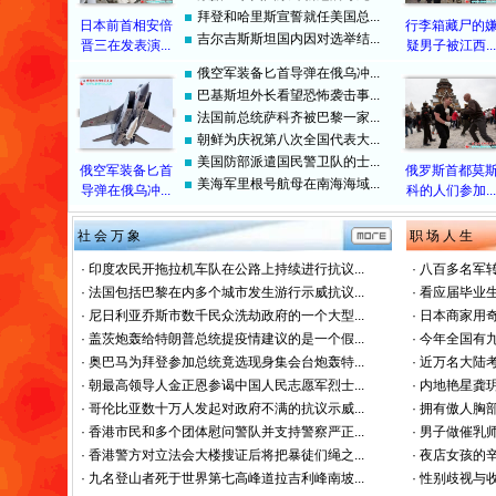
拜登和哈里斯宣誓就任美国总...
日本前首相安倍
行李箱藏尸的
吉尔吉斯斯坦国内因对选举结...
晋三在发表演...
疑男子被江西...
俄空军装备匕首导弹在俄乌冲...
巴基斯坦外长看望恐怖袭击事...
法国前总统萨科齐被巴黎一家...
朝鲜为庆祝第八次全国代表大...
美国防部派遣国民警卫队的士...
俄空军装备匕首
俄罗斯首都莫
美海军里根号航母在南海海域...
导弹在俄乌冲...
科的人们参加...
社 会 万 象
职 场 人 生
·
印度农民开拖拉机车队在公路上持续进行抗议...
·
八百多名军转
·
法国包括巴黎在内多个城市发生游行示威抗议...
·
看应届毕业生
·
尼日利亚乔斯市数千民众洗劫政府的一个大型...
·
日本商家用奇
·
盖茨炮轰给特朗普总统提疫情建议的是一个假...
·
今年全国有九
·
奥巴马为拜登参加总统竟选现身集会台炮轰特...
·
近万名大陆考
·
朝最高领导人金正恩参谒中国人民志愿军烈士...
·
内地艳星龚玥
·
哥伦比亚数十万人发起对政府不满的抗议示威...
·
拥有傲人胸部
·
香港市民和多个团体慰问警队并支持警察严正...
·
男子做催乳师
·
香港警方对立法会大楼搜证后将把暴徒们绳之...
·
夜店女孩的辛
·
九名登山者死于世界第七高峰道拉吉利峰南坡...
·
性别歧视与收