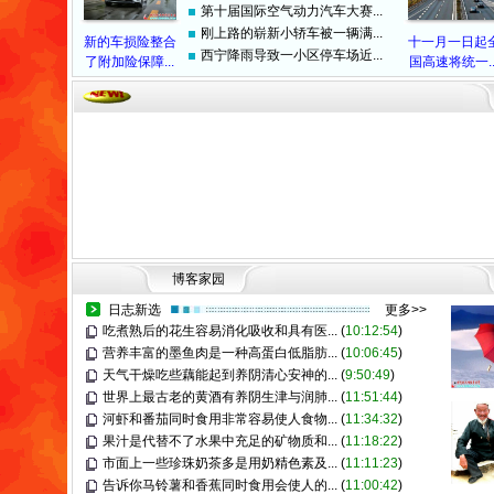
第十届国际空气动力汽车大赛...
刚上路的崭新小轿车被一辆满...
新的车损险整合
十一月一日起
西宁降雨导致一小区停车场近...
了附加险保障...
国高速将统一..
博客家园
日志新选
更多>>
吃煮熟后的花生容易消化吸收和具有医...
(
10:12:54
)
营养丰富的墨鱼肉是一种高蛋白低脂肪...
(
10:06:45
)
天气干燥吃些藕能起到养阴清心安神的...
(
9:50:49
)
世界上最古老的黄酒有养阴生津与润肺...
(
11:51:44
)
河虾和番茄同时食用非常容易使人食物...
(
11:34:32
)
果汁是代替不了水果中充足的矿物质和...
(
11:18:22
)
市面上一些珍珠奶茶多是用奶精色素及...
(
11:11:23
)
告诉你马铃薯和香蕉同时食用会使人的...
(
11:00:42
)