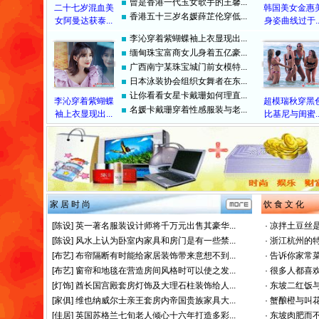
曾是香港一代玉女歌手的王馨...
二十七岁混血美
韩国美女金惠
香港五十三岁名媛薛芷伦穿低...
女阿曼达获泰...
身姿曲线过于..
李沁穿着紫蝴蝶袖上衣显现出...
缅甸珠宝富商女儿身着五亿豪...
广西南宁某珠宝城门前女模特...
日本泳装协会组织女舞者在东...
让你看看女星卡戴珊如何理直...
李沁穿着紫蝴蝶
超模瑞秋穿黑
名媛卡戴珊穿着性感服装与老...
袖上衣显现出...
比基尼与闺蜜..
家 居 时 尚
饮 食 文 化
[陈设]
英一著名服装设计师将千万元出售其豪华...
·
凉拌土豆丝是
[陈设]
风水上认为卧室内家具和房门是有一些禁...
·
浙江杭州的特
[布艺]
布帘隔断有时能给家居装饰带来意想不到...
·
告诉你家常菜
[布艺]
窗帘和地毯在营造房间风格时可以使之发...
·
很多人都喜欢
[灯饰]
酋长国宫殿套房灯饰及大理石柱装饰给人...
·
东坡二红饭与
[家俱]
维也纳威尔士亲王套房内帝国贵族家具大...
·
蟹酿橙与叫花
[佳居]
英国苏格兰七旬老人倾心十六年打造多彩...
·
东坡肉肥而不