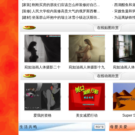
[家装]
刚刚买房的朋友们应该怎么样装修好自己...
·
西湖醋鱼和龙
[装修]
人民大学校内装修高贵大气的俄罗斯西餐...
·
宋嫂鱼羹和笋
[建材]
坐落群山环抱中的瑞士冰雪小镇达沃斯街...
·
为远离缺铁性
在线贴图欣赏
宛如油画人体摄影二十
宛如油画人体摄影十九
宛如油画人体
在线动画欣赏
爱我的资格
美女减肥行动
Super S
生 活 共 鸣
母 婴 关 爱