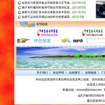
哈密瓜与香蕉同食会导致肾衰与关节病...
(
10:49:18
)
橘子和柠檬同时食用可能会导致消化道...
(
10:28:59
)
被称为天然矿泉水的水果梨含有丰富的...
(
10:16:32
)
如果不运动也常喝运动饮料对想要减肥...
(
9:52:59
)
友情链接
伴您搜索
关于我们
┋
本站声明
┋
在线聊天
┋
友情链接
┋
广
本站信息资源部分来自网友自发及网上收集，其内容观
欢迎进入伴您
客服信箱：bnxxw@bnxxw.com 
皖ICP备09020483号
建议您使用10