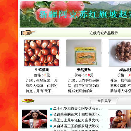
在线商城产品展示
生鲜板栗
天然笋丝
椒盐核
价格：
6
元
价格：
2.8
元
价格：
3
介绍：生鲜板栗，具
介绍：天然笋丝采用
介绍：核桃
有粒大壳薄、仁肥的
深山特产的雷笋为原
素E和磷脂,
特点，并有“天下...
料,经过独特的加...
肪酸等人体必需
女性风采
二十七岁混血美女阿曼达获泰...
值得关注的第六十四届韩国小...
美国史上最年轻亿万富翁女模...
来自冰雪王国的俄罗斯抚媚模...